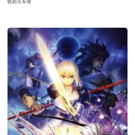
铁胆火车侠