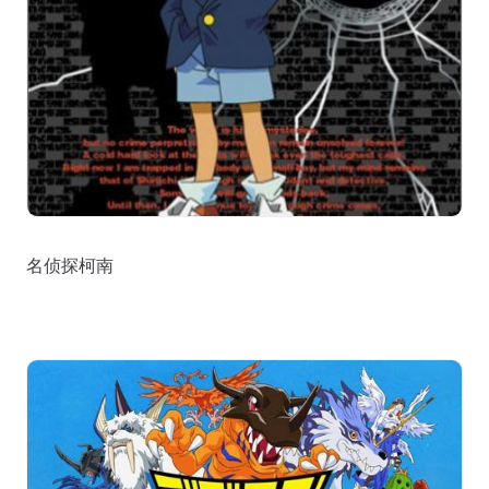
名侦探柯南